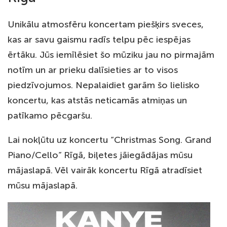
Unikālu atmosfēru koncertam piešķirs sveces,
kas ar savu gaismu radīs telpu pēc iespējas
ērtāku. Jūs iemīlēsiet šo mūziku jau no pirmajām
notīm un ar prieku dalīsieties ar to visos
piedzīvojumos. Nepalaidiet garām šo lielisko
koncertu, kas atstās neticamās atmiņas un
patīkamo pēcgaršu.
Lai nokļūtu uz koncertu “Christmas Song. Grand
Piano/Cello” Rīgā, biļetes jāiegādājas mūsu
mājaslapā. Vēl vairāk koncertu Rīgā atradīsiet
mūsu mājaslapā.