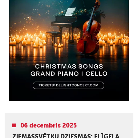
06 decembris 2025
ZIEMASSVĒTKU DZIESMAS: FLĪĢEĻA