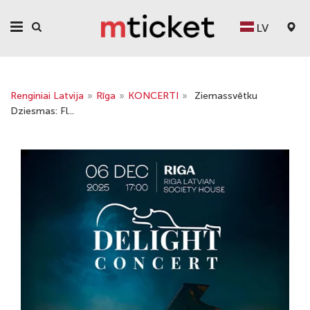
LV
Renginiai Latvija
»
Rīga
»
KONCERTI
»
Ziemassvētku
Dziesmas: Fl...