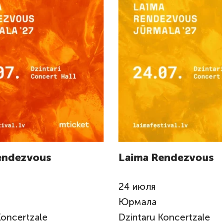
endezvous
Laima Rendezvous
24
июля
Юрмала
Koncertzale
Dzintaru Koncertzale