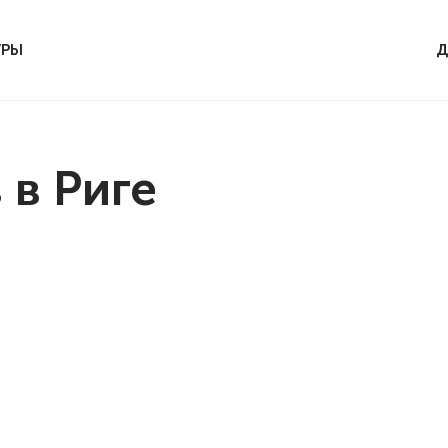
УРЫ
Д
 в Риге