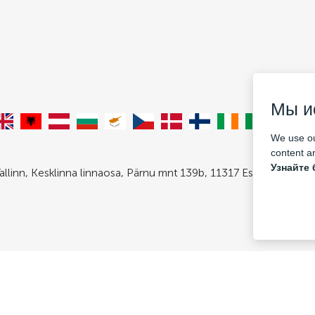
Мы и
We use ou
content an
Узнайте 
allinn, Kesklinna linnaosa, Pärnu mnt 139b, 11317 Estonia. Com