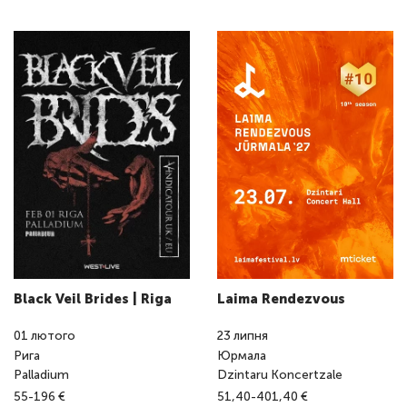
Black Veil Brides | Riga
Laima Rendezvous
01
лютого
23
липня
Рига
Юрмала
Palladium
Dzintaru Koncertzale
55-196 €
51,40-401,40 €